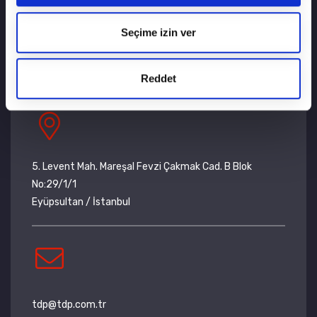
Bize Ulaşın
Seçime izin ver
Gazete Dağıtım
Reddet
5. Levent Mah. Mareşal Fevzi Çakmak Cad. B Blok
No:29/1/1
Eyüpsultan / İstanbul
tdp@tdp.com.tr